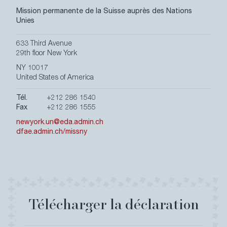
Mission permanente de la Suisse auprès des Nations
Unies
633 Third Avenue
29th floor New York
NY 10017
United States of America
Tél.
+212 286 1540
Fax
+212 286 1555
newyork.un@eda.admin.ch
dfae.admin.ch/missny
Secondary
À propos
Navigation
Contact
Credits & Legals
Télécharger la déclaration