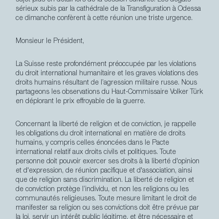
sujet plus en détail lors de la session suivante. Les dégâts
sérieux subis par la cathédrale de la Transfiguration à Odessa
ce dimanche confèrent à cette réunion une triste urgence.
Monsieur le Président,
La Suisse reste profondément préoccupée par les violations
du droit international humanitaire et les graves violations des
droits humains résultant de l’agression militaire russe. Nous
partageons les observations du Haut-Commissaire Volker Türk
en déplorant le prix effroyable de la guerre.
Concernant la liberté de religion et de conviction, je rappelle
les obligations du droit international en matière de droits
humains, y compris celles énoncées dans le Pacte
international relatif aux droits civils et politiques. Toute
personne doit pouvoir exercer ses droits à la liberté d'opinion
et d'expression, de réunion pacifique et d'association, ainsi
que de religion sans discrimination. La liberté de religion et
de conviction protège l’individu, et non les religions ou les
communautés religieuses. Toute mesure limitant le droit de
manifester sa religion ou ses convictions doit être prévue par
la loi, servir un intérêt public légitime, et être nécessaire et