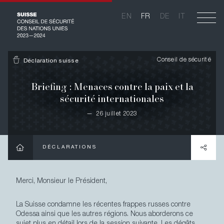
Aller
au
EN
FR
DE
IT
EN
FR
DE
IT
contenu
principal
Main
Accueil
navigation
Conseil de sécurité
Déclaration suisse
La Suisse au Conseil de sécurité 2023-2024
Briefing : Menaces contre la paix et la
sécurité internationales
Les priorités de la Suisse
—
26 juillet 2023
La Suisse et les Nations Unies
DÉCLARATIONS
Actualités
Déclarations
Merci, Monsieur le Président,
Galerie
La Suisse condamne les récentes frappes russes contre
Odessa ainsi que les autres régions. Nous aborderons ce