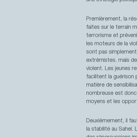
une stratégie politi
Premièrement, la réso
faites sur le terrain
terrorisme et préven
les moteurs de la vio
sont pas simplement 
Les priorités de la Suisse
extrémistes, mais des
violent. Les jeunes 
facilitent la guérison
matière de sensibilis
nombreuse est donc 
moyens et les opport
Deuxièmement, il faut
la stabilité au Sahe