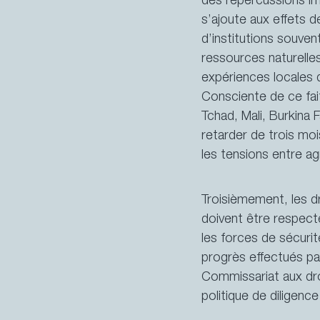
des répercussions imp
s’ajoute aux effets d
d’institutions souve
ressources naturelle
expériences locales 
Consciente de ce fait
Tchad, Mali, Burkina 
retarder de trois mo
les tensions entre ag
Troisièmement, les dr
doivent être respect
les forces de sécurit
La Suisse et les Nations Unies
progrès effectués pa
Commissariat aux dro
politique de diligenc