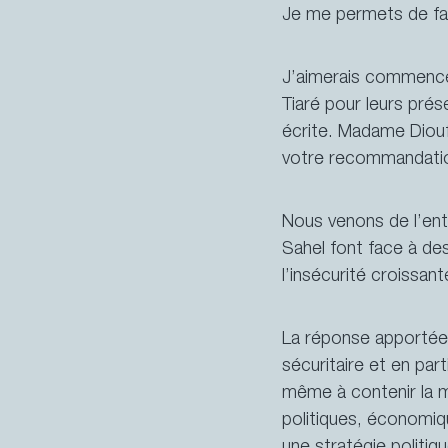
Je me permets de fai
La Suisse au Conseil de sécurité
J’aimerais commencer
Tiaré pour leurs prés
écrite. Madame Diouf
votre recommandatio
Nous venons de l’ente
Sahel font face à des
l’insécurité croissa
La réponse apportée à
sécuritaire et en part
même à contenir la m
politiques, économiq