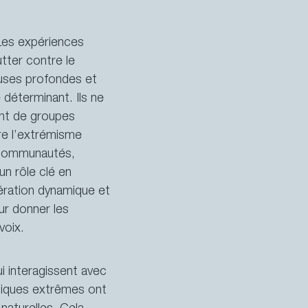
:
 Les expériences
utter contre le
auses profondes et
 déterminant. Ils ne
ent de groupes
tre l’extrémisme
s communautés,
 un rôle clé
en
ration dynamique et
ur donner les
voix.
i interagissent avec
giques extrêmes ont