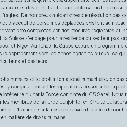
ortantes sur la qualité et la disponibilité des ressources 
estructeurs des conflits et à une faible capacité de résili
nt fragiles. De nombreux mécanismes de résolution des co
s et d’accueil de personnes déplacées existent au niveau 
doivent être complétés par des mesures régionales et int
, la Suisse s’engage pour la résilience du secteur pastora
Faso, et Niger. Au Tchad, la Suisse appuie un programme q
is le déplacement vers les zones agricoles du sud, ce qui
riculteurs et pasteurs.
oits humains et le droit international humanitaire, en cas 
és, y compris pendant les opérations de sécurité – qu'el
é intérieure ou par la Force conjointe du G5 Sahel. Nous
r les membres de la Force conjointe, en étroite collabora
its de l’homme, sur la mise en œuvre du cadre de confor
e en matière de droits humains.