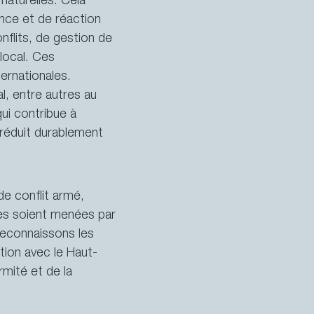
naturelles. Cela
ence et de réaction
nflits, de gestion de
local. Ces
ernationales.
l, entre autres au
ui contribue à
 réduit durablement
de conflit armé,
EN
FR
DE
IT
les soient menées par
 reconnaissons les
tion avec le Haut-
mité et de la