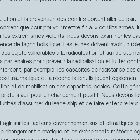
que cohérente qui permet de concilier trois mesures clés 
lution et la prévention des conflits doivent aller de pair.
 montrent que pour pouvoir mettre fin aux conflits armés, l
ir les extrémismes violents, nous devons examiner les c
lence de façon holistique. Les jeunes doivent avoir un rôle
des sujets vulnérables à la radicalisation et au recrutem
 partenaires pour prévenir la radicalisation et lutter con
renforcent, par exemple, les capacités de résistance de
 posttraumatique et la réconciliation. Ils jouent également
ation et de mobilisation des capacités locales.
Cette géné
prête à agir pour un changement positif.
Nous devons le
unités d'assumer du leadership et de faire entendre leur 
 agir sur les facteurs environnementaux et climatiques qu
l. Le changement climatique et les événements météorolo