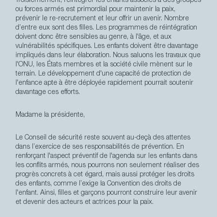
Troisièmement
, réintégrer les enfants associés à des groupes
ou forces armés est primordial pour maintenir la paix,
prévenir le re-recrutement et leur offrir un avenir. Nombre
d’entre eux sont des filles. Les programmes de réintégration
doivent donc être sensibles au genre, à l'âge, et aux
vulnérabilités spécifiques. Les enfants doivent être davantage
impliqués dans leur élaboration. Nous saluons les travaux que
l'ONU, les États membres et la société civile mènent sur le
terrain. Le développement d'une capacité de protection de
l'enfance apte à être déployée rapidement pourrait soutenir
davantage ces efforts.
Madame la présidente,
Le Conseil de sécurité reste souvent au-deçà des attentes
dans l’exercice de ses responsabilités de prévention. En
renforçant l'aspect préventif de l'agenda sur les enfants dans
Secondary
les conflits armés, nous pourrons non seulement réaliser des
À propos
progrès concrets à cet égard, mais aussi protéger les droits
Navigation
Contact
des enfants, comme l’exige la Convention
des droits de
l'enfant
. Ainsi, filles et garçons pourront construire leur avenir
Credits & Legals
et devenir des acteurs et actrices pour la paix.