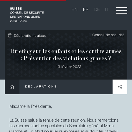
Aller
au
EN
FR
DE
IT
EN
FR
DE
IT
contenu
principal
Main
Accueil
navigation
Conseil de sécurité
Déclaration suisse
La Suisse au Conseil de sécurité 2023-2024
Briefing sur les enfants et les conflits armés
: Prévention des violations graves ?
Les priorités de la Suisse
—
13 février 2023
La Suisse et les Nations Unies
DÉCLARATIONS
Actualités
Déclarations
Madame la Présidente,
Galerie
La Suisse salue la tenue de cette réunion. Nous remercions
les représentantes spéciales du Secrétaire général Mme